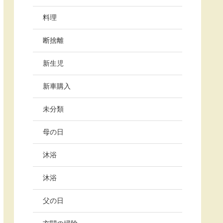
料理
断捨離
新生児
新車購入
未分類
母の日
沐浴
沐浴
父の日