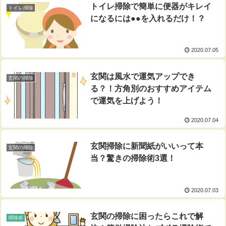
トイレ掃除で簡単に便器がキレイ
トイレ掃除
になるには●●を入れるだけ！？
2020.07.05
玄関は風水で運気アップでき
玄関の掃除
る？！方角別のおすすめアイテム
で運気を上げよう！
2020.07.04
玄関掃除に新聞紙がいいって本
玄関の掃除
当？驚きの掃除術3選！
2020.07.03
玄関の掃除に困ったらこれで解
掃除術