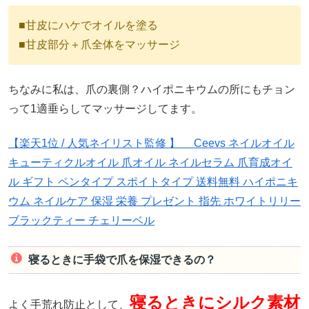
■甘皮にハケでオイルを塗る
■甘皮部分＋爪全体をマッサージ
ちなみに私は、爪の裏側？ハイポニキウムの所にもチョン
って1適垂らしてマッサージしてます。
【楽天1位 / 人気ネイリスト監修 】 Ceevs ネイルオイル
キューティクルオイル 爪オイル ネイルセラム 爪育成オイ
ル ギフト ペンタイプ スポイトタイプ 送料無料 ハイポニキ
ウム ネイルケア 保湿 栄養 プレゼント 指先 ホワイトリリー
ブラックティー チェリーベル
寝るときに手袋で爪を保湿できるの？
寝るときにシルク素材
よく手荒れ防止として、