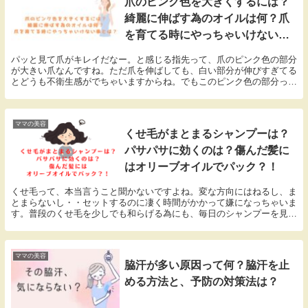
爪のピンク色を大きくするには？
気にしない生活を送りたいですね（*^_^*）
綺麗に伸ばす為のオイルは何？爪
を育てる時にやっちゃいけない事
とは？
パッと見て爪がキレイだなー。と感じる指先って、爪のピンク色の部分
が大きい爪なんですね。ただ爪を伸ばしても、白い部分が伸びすぎてる
とどうも不衛生感がでちゃいますからね。でもこのピンク色の部分っ
て、生まれつきなんじゃないかとか、一度深爪にしちゃったら元に戻ら
ないんじゃないかって、諦めていませんか？いえいえ。そんな事ありま
せんよ。爪も手入れ次第でピンク色の部分は復活します。あなたの爪も
まだまだ可能性があります！こちらでは爪を健康的に育てる為のケアの
ママの美容
くせ毛がまとまるシャンプーは？
仕方、必要な物、日常生活で気をつける事をまとめました。ぜひピンク
部分を再生して、キレイな爪をゲットして下さい！
パサパサに効くのは？傷んだ髪に
はオリーブオイルでパック？！
くせ毛って、本当言うこと聞かないですよね。変な方向にはねるし、ま
とまらないし・・セットするのに凄く時間がかかって嫌になっちゃいま
す。普段のくせ毛を少しでも和らげる為にも、毎日のシャンプーを見直
してみた方がいいと思います。じゃあ、くせ毛にはどのシャンプーがい
いのか？こちらで詳しくご紹介していますので、ご参考にしてみて下さ
いね。
ママの美容
脇汗が多い原因って何？脇汗を止
める方法と、予防の対策法は？