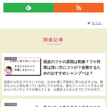
せぶん
関連記事
ママの美容
頭皮のフケの原因は乾燥？フケ対
策は洗い方にコツが？改善するた
めのおすすめシャンプーは？
頭皮から出るフケというのは、なぜか凄く不衛生に見られますよね。毎
日ちゃんと頭を洗っているのにフケが出る。髪をクシャクシャすると頭
からパラパラとフケが落ちてくる。お風呂上りからすでにフケが出てい
る。などなど。地味～なこのフケがコンプレックスだったりします
(^_^;)なぜ、こんなにフケが出るのでしょうか？フケの原因について詳
しくご紹介したいと思います。また、フケ対策として効果的な洗髪方法
や、おすすめのシャンプーもご紹介しちゃいます♪季節問わず、フケを
ママの美容