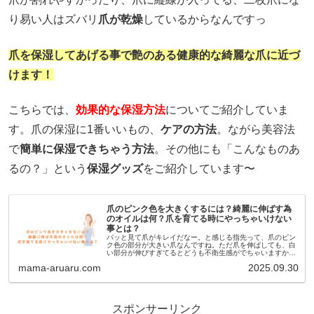
り易い人はズバリ
爪が乾燥
しているからなんですっ
爪を保湿してあげる事で艶のある健康的な綺麗な爪に近づ
けます！
こちらでは、
効果的な保湿方法
についてご紹介していま
す。爪の保湿に1番いいもの、
ケアの方法
。ながら美容法
で
簡単に保湿できちゃう方法
。その他にも「こんなものあ
るの？」という
保湿グッズ
をご紹介しています〜
爪のピンク色を大きくするには？綺麗に伸ばす為
のオイルは何？爪を育てる時にやっちゃいけない
事とは？
パッと見て爪がキレイだなー。と感じる指先って、爪のピン
ク色の部分が大きい爪なんですね。ただ爪を伸ばしても、白
い部分が伸びすぎてるとどうも不衛生感がでちゃいますから
ね。でもこのピンク色の部分って、生まれつきなんじゃない
mama-aruaru.com
2025.09.30
かとか、一度深爪にしちゃったら元に戻らないんじゃないか
って、諦めていませんか？いえいえ。そんな事ありません
よ。爪も手入れ次第でピンク色の部分は復活します。あなた
の爪もまだまだ可能性があります！こちらでは爪を健康的に
育てる為のケアの仕方、必要な物、日常生活で気をつける事
スポンサーリンク
をまとめました。ぜひピンク部分を再生して、キレイな爪を