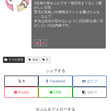
4兄弟の母せぶんです！毎日目まぐるしく騒
がしい日常。
育児の失敗談や後悔ポイントを書けたらな
～。なんて。
本当は自分が忘れないように日記的な使い方
がしたいのは内緒です。
ママの美容
保湿
爪
シェアする
X
Facebook
はてブ
Pocket
LINE
コピー
せぶんをフォローする