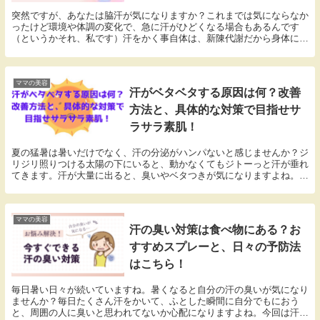
突然ですが、あなたは脇汗が気になりますか？これまでは気にならなか
ったけど環境や体調の変化で、急に汗がひどくなる場合もあるんです
（というかそれ、私です）汗をかく事自体は、新陳代謝だから身体に悪
い影響はありませんが、ワキ汗や顔汗って、人目が気になっちゃいます
よね (´･ω･`)どんな状況だろうと脇汗は、やっぱりちょっと遠慮してい
ただきたいなぁと思いまして(笑)脇汗が増える原因についてご紹介しま
す。そして、汗を抑える方法とおすすめ対策法を合わせてご紹介しま
ママの美容
汗がベタベタする原因は何？改善
す。脇汗の悩みに、ご活用下さい。
方法と、具体的な対策で目指せサ
ラサラ素肌！
夏の猛暑は暑いだけでなく、汗の分泌がハンパないと感じませんか？ジ
リジリ照りつける太陽の下にいると、動かなくてもジトーっと汗が垂れ
てきます。汗が大量に出ると、臭いやベタつきが気になりますよね。一
度汗をかいて、クーラーの部屋に戻ってもベタベタ感があったりする時
ありませんか？アレ最悪ですよね。今回は、そんなベタベタ汗をかかな
いための改善方法から対策までをご紹介。そして、ナゼ汗がベタつくの
かの根本的な原因も探っちゃいましょう！体質改善して、ベタベタ汗と
ママの美容
汗の臭い対策は食べ物にある？お
おさらばして快適な夏を過ごしましょう♪
すすめスプレーと、日々の予防法
はこちら！
毎日暑い日々が続いていますね。暑くなると自分の汗の臭いが気になり
ませんか？毎日たくさん汗をかいて、ふとした瞬間に自分でもにおう
と、周囲の人に臭いと思われてないか心配になりますよね。今回は汗の