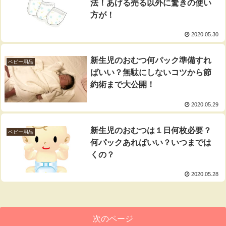
法！あげる売る以外に驚きの使い
方が！
2020.05.30
新生児のおむつ何パック準備すれ
ベビー用品
ばいい？無駄にしないコツから節
約術まで大公開！
2020.05.29
新生児のおむつは１日何枚必要？
ベビー用品
何パックあればいい？いつまでは
くの？
2020.05.28
次のページ