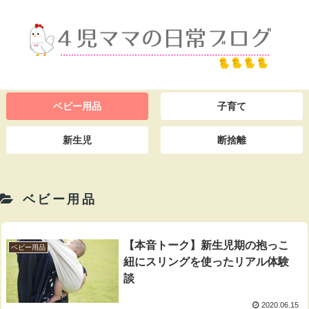
ベビー用品
子育て
新生児
断捨離
ベビー用品
【本音トーク】新生児期の抱っこ
ベビー用品
紐にスリングを使ったリアル体験
談
2020.06.15