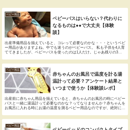
ベビー用品
ベビーバスはいらない？代わりに
なるものは●●で大丈夫【体験
談】
出産準備用品を揃えていると、コレって必要なのかな・・・というベビ
ー用品がありますよね。中でも迷うのがベビーバス。 私も子供を4人育
ててきましたが、ベビーバスを使ったのは1人だけ。じゃあ残りの3人
は何で沐浴したと思いますか？ぶっちゃけネットには便利なベビー用品
がたくさんありますが、私はあるもので代用できるなら買わずに代用し
たい派です。そんな私のベビーバスがいらない育児と代わりになるもの
で沐浴した体験談をまとめました！
ベビー用品
赤ちゃんのお風呂で温度を計る湯
温計って必要？アンケート結果と
いつまで使うか【体験談レポ】
出産前に赤ちゃん用品を揃えていると、赤ちゃんのお風呂の時にベビー
バスと一緒に湯温計って必要なのかな？ってなりませんか？赤ちゃんを
お風呂に入れる時にお湯の温度を測るベビー用品なのですが、絶対に必
要なんだろうか・・・という事で、先輩ママ達に聞いた「湯温計って必
要？」というアンケート調査から湯温計っていつまで使う？湯温計無し
で危なかった事例や私の場合の体験談をまとめましたので、よかったら
見てみて下さい♪
ベビー用品
ベビーベッドのコンパクトタイプ