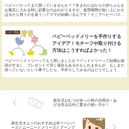
ベビーバスってまだ買っていませんか？？生まれたばかりの赤ちゃんを
お風呂に入れる時に必要なのはわかりますが、使用期間が短い上にかさ
ばるから買うのを迷うってママが結構いるんです！そこでベビーバスが
何かで代用できないか？！出来ればセリアやダイソーといった100均で
手に入れられるアイテムで代用できれば費用も抑えられて嬉しいですよ
ね！今回はベビーバスの代用品でセリアやダイソーで買える商品の紹介
です！代用品を使う時の注意点や、実際に使った先輩ママのリアルな感
ベビー用品
ベビーベッドメリーを手作りする
想もまとめましたので、まだベビーバスを買っていないママは参考にし
てみて下さい。
アイデア！モチーフや取り付ける
方法はこうすればよかった！
ベビーベッドメリーってもう買いましたか？ベッドメリーって結構お値
段がするし、プレゼントで頂く場合もあるかもしれませんが、もしまだ
持っていないという事でしたら、手作りしてみるのはどうでしょう
か？？最近はベビーベッドメリーを手作りするママさんが急増するほど
の人気っぷりを集めていて、世界に一つだけのオリジナルなベビーベッ
ドメリーが作れちゃいますよ～♪それに作り方次第では費用を抑えてお
得にベビーベッドメリーを作ることも出来るのが嬉しいですよね！今回
はベビーベッドメリーの手作りする方法や、モチーフのアイデア、吊る
す方法をまとめましたので、どうぞご覧ください。
新生児おむつが余った時の活用法！あ
げる売る以外に驚きの使い方が！
新生児オムツのおすすめは何？パンパ
ースとムーニーとメリーズとグーンで