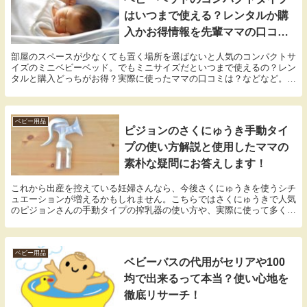
はいつまで使える？レンタルか購
入かお得情報を先輩ママの口コミ
から徹底リサーチ！
部屋のスペースが少なくても置く場所を選ばないと人気のコンパクトサ
イズのミニベビーベッド。でもミニサイズだといつまで使えるの？レン
タルと購入どっちがお得？実際に使ったママの口コミは？などなど。気
になることがたくさんありますよね。そこで今回はコンパクトサイズの
ベビーベッドってみんないつまで使っているのか？実際に使ったママの
口コミやレンタルと購入でどっちがお得かを検証してみました！プチ情
報として、赤ちゃんと兄弟が一緒に寝るのはいつ頃か？について私の体
ベビー用品
ピジョンのさくにゅうき手動タイ
験談をまとめていますので、最後までお読み下さいね！
プの使い方解説と使用したママの
素朴な疑問にお答えします！
これから出産を控えている妊婦さんなら、今後さくにゅうきを使うシチ
ュエーションが増えるかもしれません。こちらではさくにゅうきで人気
のピジョンさんの手動タイプの搾乳器の使い方や、実際に使って多くの
ママが疑問に思った事について解説しています。今はまださく乳する必
要がなくても、さくにゅうの流れを知っておくことでいざという時に役
に立つと思います！
ベビー用品
ベビーバスの代用がセリアや100
均で出来るって本当？使い心地を
徹底リサーチ！