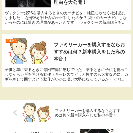
理由を大公開！
ヴォクシー煌ZSを購入するときのカーナビを、純正じゃなく社外品に
しました。 なぜ私が社外品のナビにしたのか？ 純正のカーナビにしな
かったのには驚きの理由があったんです！ ヴォクシーの新車購入を考
えているあなたならきっと悩んでいるはず。 この...
新車購入
ファミリーカーを購入するならお
すすめは何？新車購入をした私の
本音！
子供と車に乗るときに毎回苦痛に感じていた、乗るときに子供を抱っこ
しながらカギを開ける動作（キーレスでピッと押すのも大変なのに、カ
ギを刺して回すという動作がいかに凄い大勢になっているか） それか
らドアを開けるときに周りの車に配慮する神経（ドア...
ファミリーカーを購入するならおすす
めは何？新車購入をした私の本音！