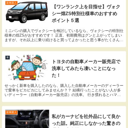
新車購入
【ワンランク上を目指せ】ヴォク
シー煌ZS特別仕様車のおすすめ
ポイント５選
ミニバンの購入でヴォクシーを検討しているなら、ヴォクシーの特別仕
様車の煌ZSがおすすめです！ 正直、初期費用はグンと上がってしまい
ますが、それ以上に乗り続けると買ってよかったと思う事がたくさんあ
ったので、ぜひ私がヴォクシーの煌ZSハイブリッ...
車
トヨタの自動車メーカー販売店で
洗車してみたら凄いことになっ
た！
せっかく新車を購入したのなら、購入した自動車メーカーのディーラー
で愛車をピカピカにしてみませんか？？ 結構行ったことがない人が多
いディーラー（自動車メーカー販売店）の洗車。 行き慣れるとハマっ
ちゃいますよ～ 今回はトヨタ系列のネッツトヨタさ...
新車購入
私がカーナビを社外品にして良か
った話。純正にしなかった驚きの