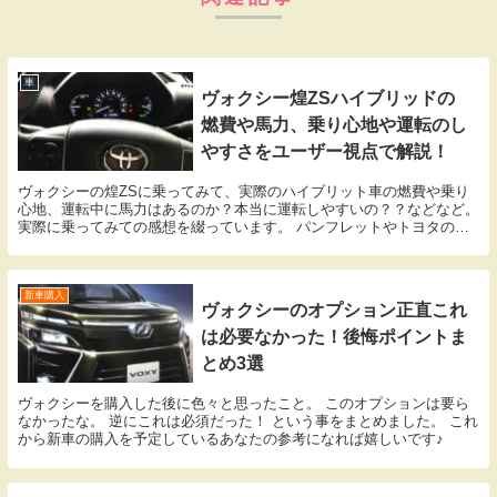
車
ヴォクシー煌ZSハイブリッドの
燃費や馬力、乗り心地や運転のし
やすさをユーザー視点で解説！
ヴォクシーの煌ZSに乗ってみて、実際のハイブリット車の燃費や乗り
心地、運転中に馬力はあるのか？本当に運転しやすいの？？などなど。
実際に乗ってみての感想を綴っています。 パンフレットやトヨタのお
店では決して教えてくれないヴォクシーの秘密につ...
新車購入
ヴォクシーのオプション正直これ
は必要なかった！後悔ポイントま
とめ3選
ヴォクシーを購入した後に色々と思ったこと。 このオプションは要ら
なかったな。 逆にこれは必須だった！ という事をまとめました。 これ
から新車の購入を予定しているあなたの参考になれば嬉しいです♪